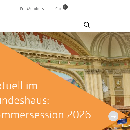
0
For Members
Cart
Deutsch
Französisch
Italian