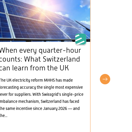
When every quarter-hour
The Man
counts: What Switzerland
(framew
can learn from the UK
provide
incentiv
The UK electricity reform MHHS has made
electric
forecasting accuracy the single most expensive
lever for suppliers. With Swissgrid's single-price
The Mantelerla
imbalance mechanism, Switzerland has faced
the Swiss elect
the same incentive since January 2026 — and
greater marke
the...
several areas:
electricity, t