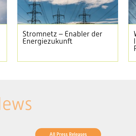
Stromnetz – Enabler der
Energiezukunft
News
All Press Releases