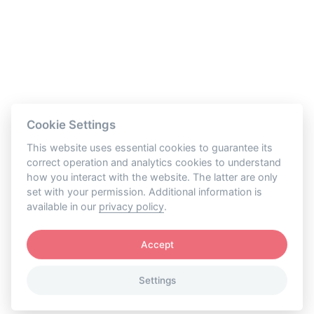
Beschleunigungserlass
Read more
Redirecting to
/en
.
Stromnetz – Enabler der Energiezukunft
Read more
Redirecting to
/en
.