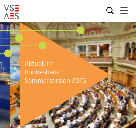
Skip
to
main
content
Aktuell im
Bundeshaus:
Sommersession 2026
2
1
3
4
5