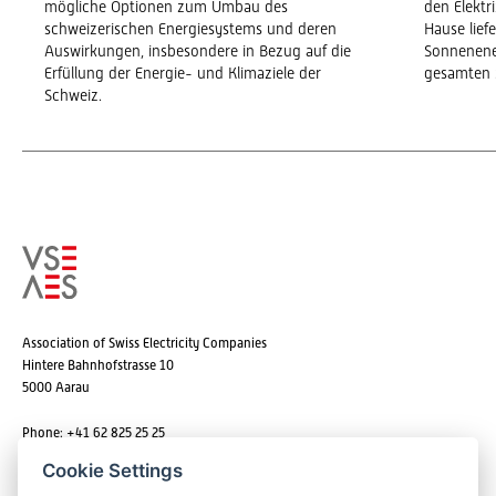
mögliche Optionen zum Umbau des
den Elekt
schweizerischen Energiesystems und deren
Hause lief
Auswirkungen, insbesondere in Bezug auf die
Sonnenene
Erfüllung der Energie- und Klimaziele der
gesamten 
Schweiz.
Association of Swiss Electricity Companies
Hintere Bahnhofstrasse 10
5000 Aarau
Phone: +41 62 825 25 25
Email:
info@strom.ch
Cookie Settings