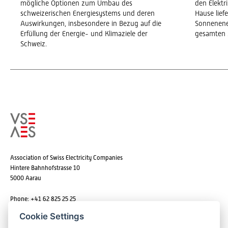
mögliche Optionen zum Umbau des
den Elekt
schweizerischen Energiesystems und deren
Hause lief
Auswirkungen, insbesondere in Bezug auf die
Sonnenene
Erfüllung der Energie- und Klimaziele der
gesamten 
Schweiz.
Association of Swiss Electricity Companies
Hintere Bahnhofstrasse 10
5000 Aarau
Phone: +41 62 825 25 25
Email:
info@strom.ch
Cookie Settings