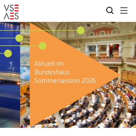
Skip
to
main
content
Aktuell im
Bundeshaus:
Sommersession 2026
2
1
3
4
5