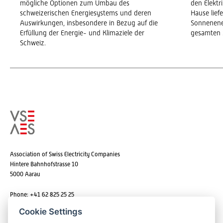
mögliche Optionen zum Umbau des
den Elekt
schweizerischen Energiesystems und deren
Hause lief
Auswirkungen, insbesondere in Bezug auf die
Sonnenene
Erfüllung der Energie- und Klimaziele der
gesamten 
Schweiz.
Association of Swiss Electricity Companies
Hintere Bahnhofstrasse 10
5000 Aarau
Phone: +41 62 825 25 25
Email:
info@strom.ch
Cookie Settings