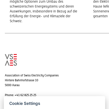
mögliche Optionen zum Umbau des
den Elekt
schweizerischen Energiesystems und deren
Hause lief
Auswirkungen, insbesondere in Bezug auf die
Sonnenene
Erfüllung der Energie- und Klimaziele der
gesamten 
Schweiz.
Association of Swiss Electricity Companies
Hintere Bahnhofstrasse 10
5000 Aarau
Phone: +41 62 825 25 25
Email:
info@strom.ch
Cookie Settings