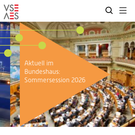
Skip
to
main
content
Aktuell im
Bundeshaus:
Sommersession 2026
2
1
3
4
5