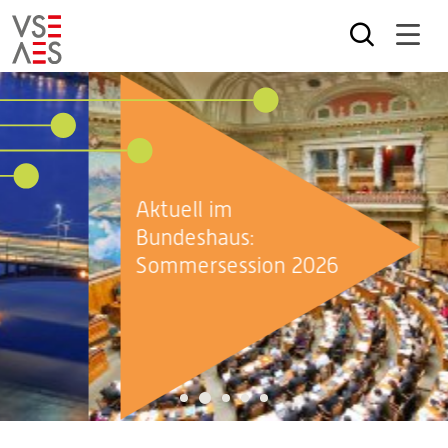
Skip
to
main
content
Aktuell im
Bundeshaus:
Sommersession 2026
2
1
3
4
5