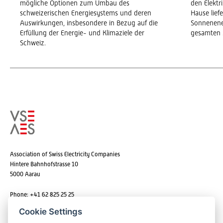
mögliche Optionen zum Umbau des
den Elekt
schweizerischen Energiesystems und deren
Hause lief
Auswirkungen, insbesondere in Bezug auf die
Sonnenene
Erfüllung der Energie- und Klimaziele der
gesamten 
Schweiz.
Association of Swiss Electricity Companies
Hintere Bahnhofstrasse 10
5000 Aarau
Phone: +41 62 825 25 25
Email:
info@strom.ch
Cookie Settings