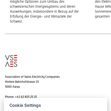
mögliche Optionen zum Umbau des
den Elekt
schweizerischen Energiesystems und deren
Hause lief
Auswirkungen, insbesondere in Bezug auf die
Sonnenene
Erfüllung der Energie- und Klimaziele der
gesamten 
Schweiz.
Association of Swiss Electricity Companies
Hintere Bahnhofstrasse 10
5000 Aarau
Phone: +41 62 825 25 25
Email:
info@strom.ch
Cookie Settings