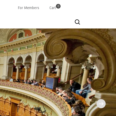
0
For Members
Cart
Deutsch
Französisch
Italian