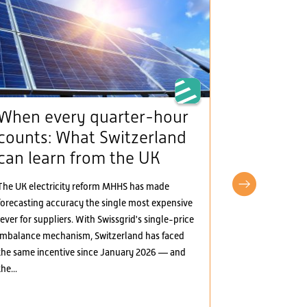
When every quarter-hour
The Man
counts: What Switzerland
(framew
can learn from the UK
provide
incentiv
The UK electricity reform MHHS has made
electric
forecasting accuracy the single most expensive
lever for suppliers. With Swissgrid's single-price
The Mantelerla
imbalance mechanism, Switzerland has faced
the Swiss elect
the same incentive since January 2026 — and
greater marke
the...
several areas:
electricity, t