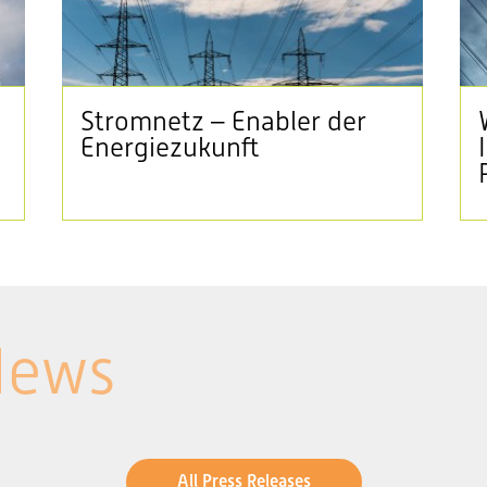
Stromnetz – Enabler der
Energiezukunft
News
All Press Releases