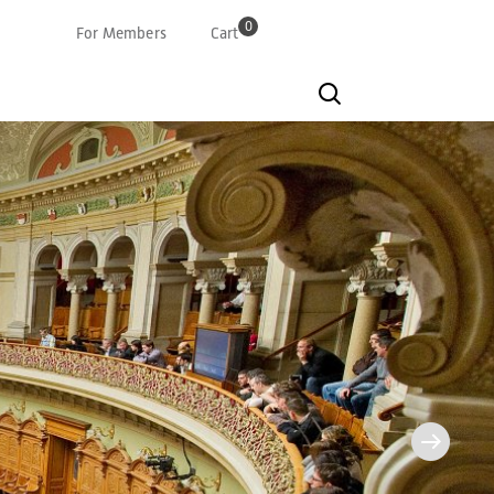
0
For Members
Cart
Deutsch
Französisch
Italian