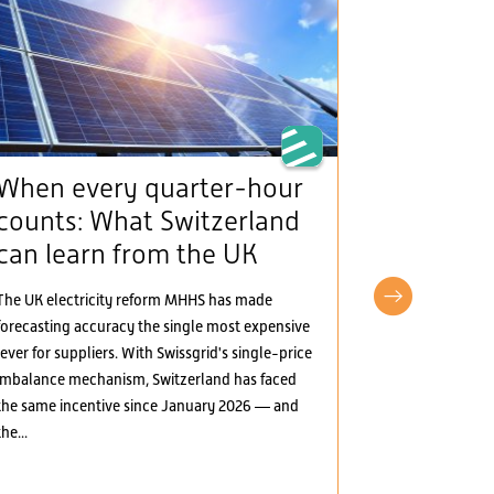
When every quarter-hour
The Man
counts: What Switzerland
(framew
can learn from the UK
provide
incentiv
The UK electricity reform MHHS has made
electric
forecasting accuracy the single most expensive
lever for suppliers. With Swissgrid's single-price
The Mantelerla
imbalance mechanism, Switzerland has faced
the Swiss elect
the same incentive since January 2026 — and
greater marke
the...
several areas:
electricity, t