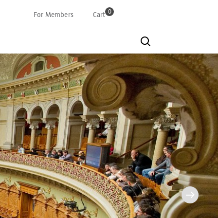
0
For Members
Cart
Deutsch
Französisch
Italian