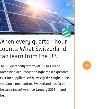
When every quarter-hour
The Man
counts: What Switzerland
(framew
can learn from the UK
provide
incentiv
The UK electricity reform MHHS has made
electric
forecasting accuracy the single most expensive
lever for suppliers. With Swissgrid's single-price
The Mantelerla
imbalance mechanism, Switzerland has faced
the Swiss elect
the same incentive since January 2026 — and
greater marke
the...
several areas:
electricity, t