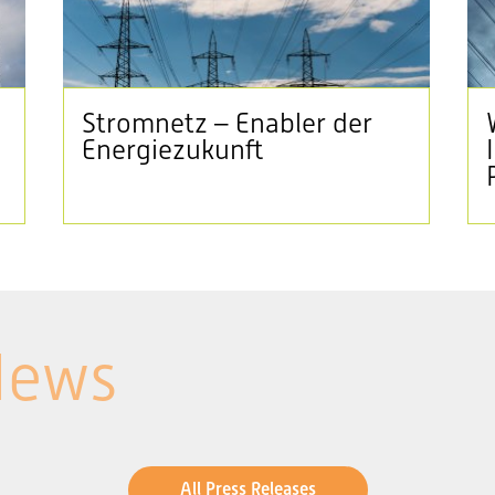
Stromnetz – Enabler der
Energiezukunft
News
All Press Releases