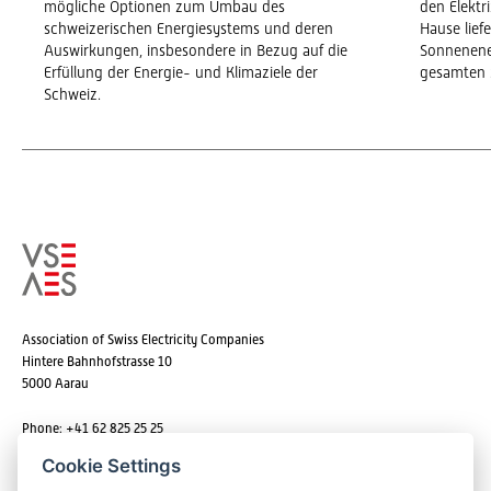
mögliche Optionen zum Umbau des
den Elekt
schweizerischen Energiesystems und deren
Hause lief
Auswirkungen, insbesondere in Bezug auf die
Sonnenene
Erfüllung der Energie- und Klimaziele der
gesamten 
Schweiz.
Association of Swiss Electricity Companies
Hintere Bahnhofstrasse 10
5000 Aarau
Phone: +41 62 825 25 25
Email:
info@strom.ch
Cookie Settings