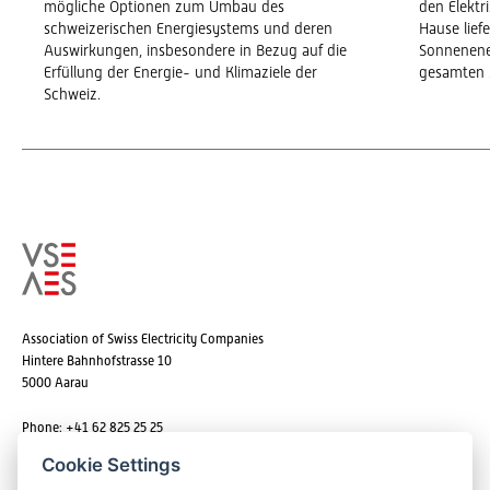
mögliche Optionen zum Umbau des
den Elekt
schweizerischen Energiesystems und deren
Hause lief
Auswirkungen, insbesondere in Bezug auf die
Sonnenene
Erfüllung der Energie- und Klimaziele der
gesamten 
Schweiz.
Association of Swiss Electricity Companies
Hintere Bahnhofstrasse 10
5000 Aarau
Phone: +41 62 825 25 25
Email:
info@strom.ch
Cookie Settings