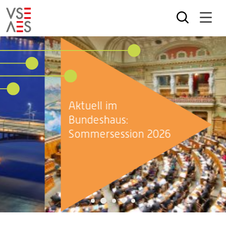
Skip
to
main
content
Aktuell im
Bundeshaus:
Sommersession 2026
2
1
3
4
5