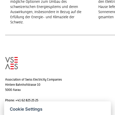
mögliche Optionen zum Umbau des
den Elekt
schweizerischen Energiesystems und deren
Hause lief
Auswirkungen, insbesondere in Bezug auf die
Sonnenene
Erfüllung der Energie- und Klimaziele der
gesamten 
Schweiz.
Association of Swiss Electricity Companies
Hintere Bahnhofstrasse 10
5000 Aarau
Phone: +41 62 825 25 25
Email:
info@strom.ch
Cookie Settings