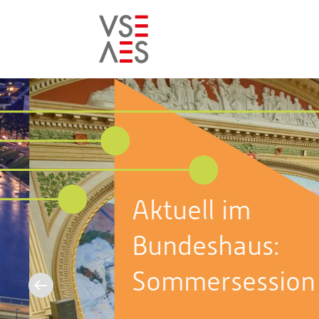
Skip
to
main
content
Aktuell im
Bundeshaus:
Sommersession 2