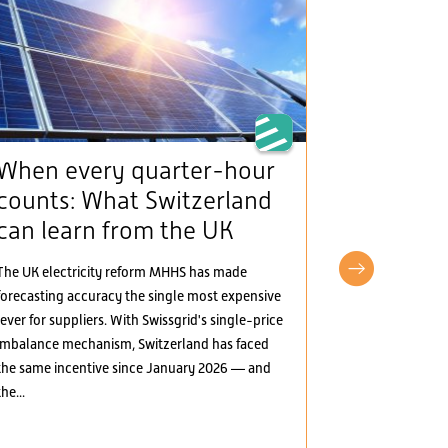
When every quarter-hour
The Man
counts: What Switzerland
(framew
can learn from the UK
provide
incentiv
The UK electricity reform MHHS has made
electric
forecasting accuracy the single most expensive
lever for suppliers. With Swissgrid's single-price
The Mantelerla
imbalance mechanism, Switzerland has faced
the Swiss elect
the same incentive since January 2026 — and
greater marke
the...
several areas:
electricity, t