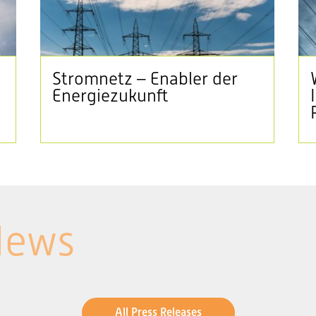
Stromnetz – Enabler der
Energiezukunft
News
All Press Releases