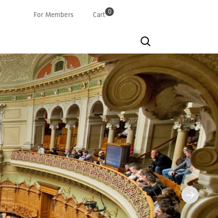
0
For Members
Cart
Deutsch
Französisch
Italian