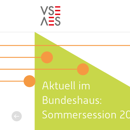
Skip
to
main
content
Aktuell im
Bundeshaus:
Sommersession 2