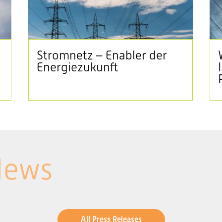
Stromnetz – Enabler der
Energiezukunft
News
All Press Releases