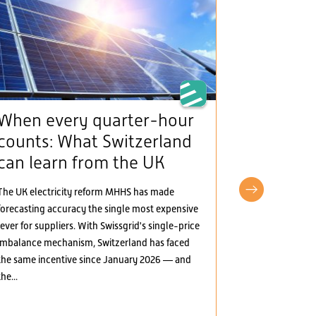
When every quarter-hour
The Man
counts: What Switzerland
(framew
can learn from the UK
provide
incentiv
The UK electricity reform MHHS has made
electric
forecasting accuracy the single most expensive
lever for suppliers. With Swissgrid's single-price
The Mantelerla
imbalance mechanism, Switzerland has faced
the Swiss elect
the same incentive since January 2026 — and
greater marke
the...
several areas:
electricity, t