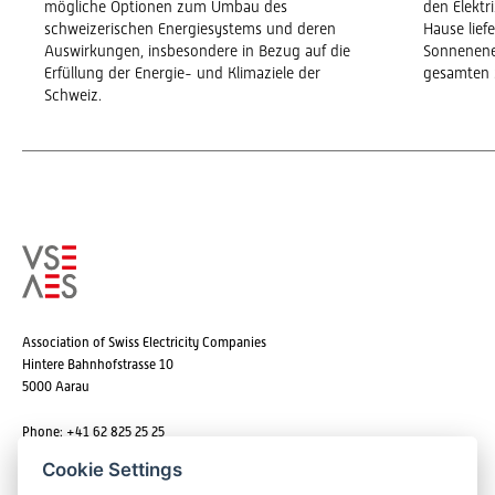
mögliche Optionen zum Umbau des
den Elekt
schweizerischen Energiesystems und deren
Hause lief
Auswirkungen, insbesondere in Bezug auf die
Sonnenene
Erfüllung der Energie- und Klimaziele der
gesamten 
Schweiz.
Association of Swiss Electricity Companies
Hintere Bahnhofstrasse 10
5000 Aarau
Phone: +41 62 825 25 25
Email:
info@strom.ch
Cookie Settings