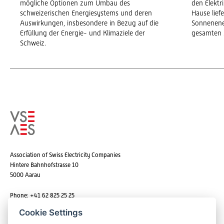
mögliche Optionen zum Umbau des
den Elekt
schweizerischen Energiesystems und deren
Hause lief
Auswirkungen, insbesondere in Bezug auf die
Sonnenene
Erfüllung der Energie- und Klimaziele der
gesamten 
Schweiz.
Association of Swiss Electricity Companies
Hintere Bahnhofstrasse 10
5000 Aarau
Phone: +41 62 825 25 25
Email:
info@strom.ch
Cookie Settings