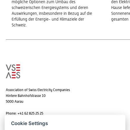
mögliche Optionen zum Umbau des
den Elekt
schweizerischen Energiesystems und deren
Hause lief
Auswirkungen, insbesondere in Bezug auf die
Sonnenene
Erfüllung der Energie- und Klimaziele der
gesamten 
Schweiz.
Association of Swiss Electricity Companies
Hintere Bahnhofstrasse 10
5000 Aarau
Phone: +41 62 825 25 25
Email:
info@strom.ch
Cookie Settings