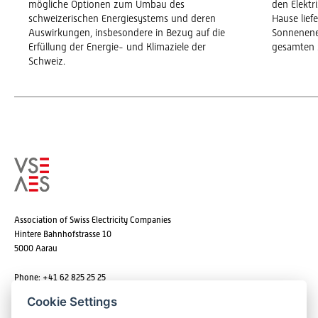
mögliche Optionen zum Umbau des
den Elekt
schweizerischen Energiesystems und deren
Hause lief
Auswirkungen, insbesondere in Bezug auf die
Sonnenene
Erfüllung der Energie- und Klimaziele der
gesamten 
Schweiz.
Association of Swiss Electricity Companies
Hintere Bahnhofstrasse 10
5000 Aarau
Phone: +41 62 825 25 25
Email:
info@strom.ch
Cookie Settings