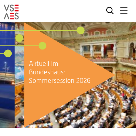
Skip
to
main
content
Aktuell im
Bundeshaus:
Sommersession 2026
2
1
3
4
5