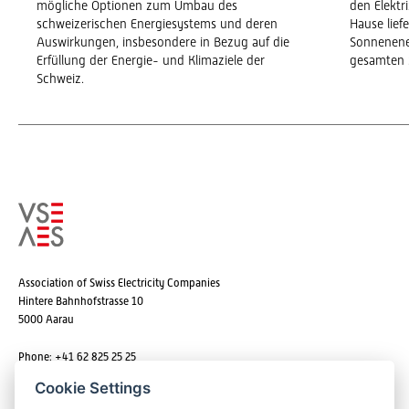
mögliche Optionen zum Umbau des
den Elekt
schweizerischen Energiesystems und deren
Hause lief
Auswirkungen, insbesondere in Bezug auf die
Sonnenene
Erfüllung der Energie- und Klimaziele der
gesamten 
Schweiz.
Association of Swiss Electricity Companies
Hintere Bahnhofstrasse 10
5000 Aarau
Phone: +41 62 825 25 25
Email:
info@strom.ch
Cookie Settings