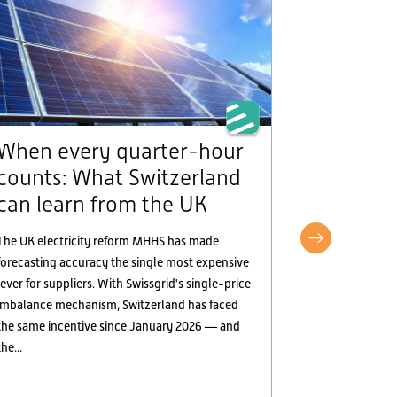
When every quarter-hour
The Man
counts: What Switzerland
(framew
can learn from the UK
provide
incentiv
The UK electricity reform MHHS has made
electric
forecasting accuracy the single most expensive
lever for suppliers. With Swissgrid's single-price
The Mantelerla
imbalance mechanism, Switzerland has faced
the Swiss elect
the same incentive since January 2026 — and
greater marke
the...
several areas:
electricity, t