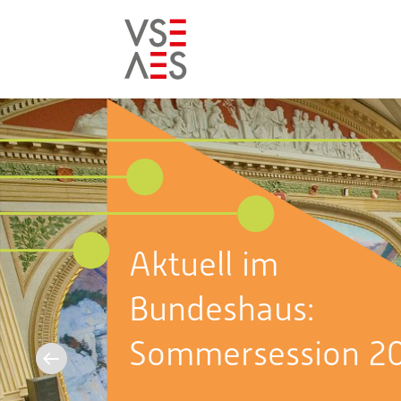
Skip
to
main
content
Aktuell im
Bundeshaus:
Sommersession 2