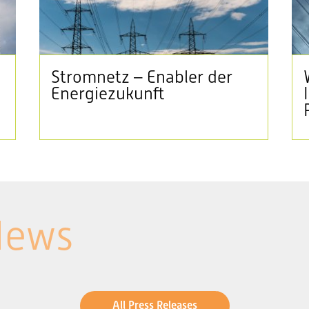
Stromnetz – Enabler der
Energiezukunft
News
All Press Releases