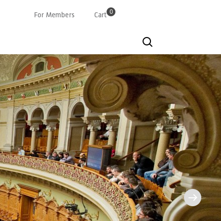
0
For Members
Cart
Deutsch
Französisch
Italian