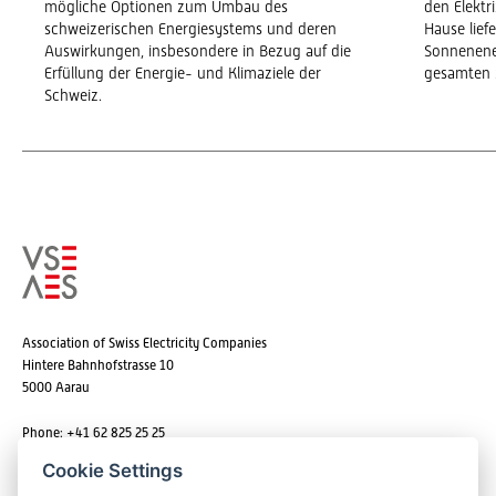
mögliche Optionen zum Umbau des
den Elekt
schweizerischen Energiesystems und deren
Hause lief
Auswirkungen, insbesondere in Bezug auf die
Sonnenene
Erfüllung der Energie- und Klimaziele der
gesamten 
Schweiz.
Association of Swiss Electricity Companies
Hintere Bahnhofstrasse 10
5000 Aarau
Phone: +41 62 825 25 25
Email:
info@strom.ch
Cookie Settings