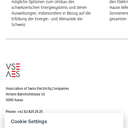
mögliche Optionen zum Umbau des
den Elekt
schweizerischen Energiesystems und deren
Hause lief
Auswirkungen, insbesondere in Bezug auf die
Sonnenene
Erfüllung der Energie- und Klimaziele der
gesamten 
Schweiz.
Association of Swiss Electricity Companies
Hintere Bahnhofstrasse 10
5000 Aarau
Phone: +41 62 825 25 25
Email:
info@strom.ch
Cookie Settings