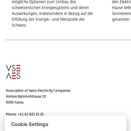
mögliche Optionen zum Umbau des
den Elekt
schweizerischen Energiesystems und deren
Hause lief
Auswirkungen, insbesondere in Bezug auf die
Sonnenene
Erfüllung der Energie- und Klimaziele der
gesamten 
Schweiz.
Association of Swiss Electricity Companies
Hintere Bahnhofstrasse 10
5000 Aarau
Phone: +41 62 825 25 25
Email:
info@strom.ch
Cookie Settings