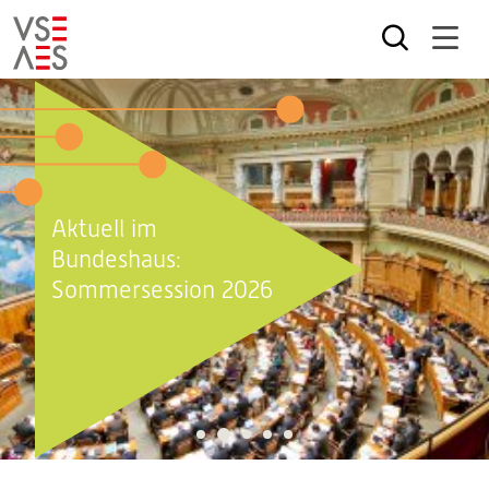
Direkt
zum
Inhalt
Aktuell im
Bundeshaus:
Sommersession 2026
2
1
3
4
5