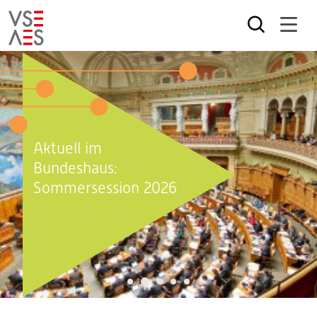
Direkt
zum
Inhalt
Aktuell im
Bundeshaus:
Sommersession 2026
2
1
3
4
5