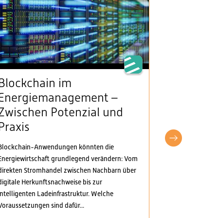
Blockchain im
VSE beg
Energiemanagement –
Klarheit
Zwischen Potenzial und
Stromv
Praxis
fordert
pragma
Blockchain-Anwendungen könnten die
Anpass
Energiewirtschaft grundlegend verändern: Vom
direkten Stromhandel zwischen Nachbarn über
Der Verband S
digitale Herkunftsnachweise bis zur
Elektrizitäts
intelligenten Ladeinfrastruktur. Welche
Verordnungspa
Voraussetzungen sind dafür...
genommen. Di