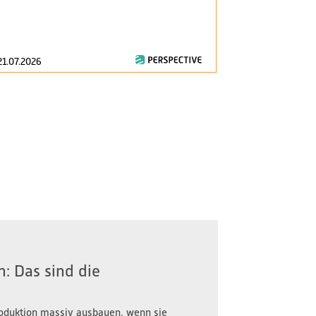
am 1. Januar 2
zentrale Fragen
21.07.2026
16.07.2026
: Das sind die
oduktion massiv ausbauen, wenn sie