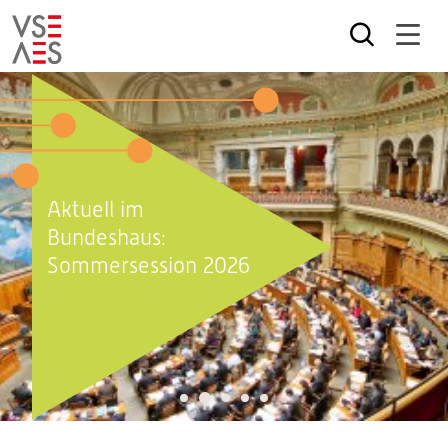
Direkt
zum
Inhalt
Aktuell im
Bundeshaus:
Sommersession 2026
2
1
3
4
5