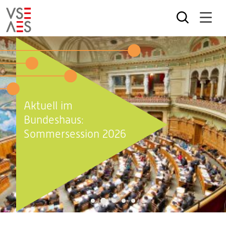
Direkt
zum
Inhalt
Aktuell im
Bundeshaus:
Sommersession 2026
2
1
3
4
5