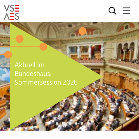
Direkt
zum
Inhalt
Aktuell im
Bundeshaus:
Sommersession 2026
2
1
3
4
5