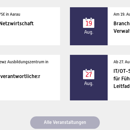
VSE in Aarau
Am 19. A
19
 Netzwirtschaft
Branch
Verwal
Aug.
 ewz Ausbildungszentrum in
Ab 27. Au
IT/OT-
27
verantwortliche:r
für Füh
Aug.
Leitfad
Alle Veranstaltungen