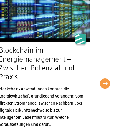
Blockchain im
VSE beg
Energiemanagement –
Klarheit
Zwischen Potenzial und
Stromv
Praxis
fordert
pragma
Blockchain-Anwendungen könnten die
Anpass
Energiewirtschaft grundlegend verändern: Vom
direkten Stromhandel zwischen Nachbarn über
Der Verband S
digitale Herkunftsnachweise bis zur
Elektrizitäts
intelligenten Ladeinfrastruktur. Welche
Verordnungspa
Voraussetzungen sind dafür...
genommen. Di