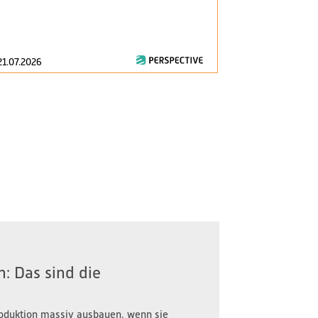
am 1. Januar 2
zentrale Fragen
21.07.2026
16.07.2026
: Das sind die
oduktion massiv ausbauen, wenn sie