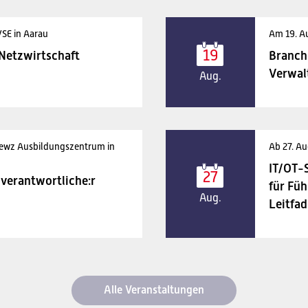
VSE in Aarau
Am 19. A
19
 Netzwirtschaft
Branch
Verwal
Aug.
 ewz Ausbildungszentrum in
Ab 27. Au
IT/OT-
27
verantwortliche:r
für Füh
Aug.
Leitfad
Alle Veranstaltungen