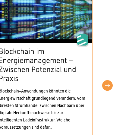
Blockchain im
VSE beg
Energiemanagement –
Klarheit
Zwischen Potenzial und
Stromv
Praxis
fordert
pragma
Blockchain-Anwendungen könnten die
Anpass
Energiewirtschaft grundlegend verändern: Vom
direkten Stromhandel zwischen Nachbarn über
Der Verband S
digitale Herkunftsnachweise bis zur
Elektrizitäts
intelligenten Ladeinfrastruktur. Welche
Verordnungspa
Voraussetzungen sind dafür...
genommen. Di