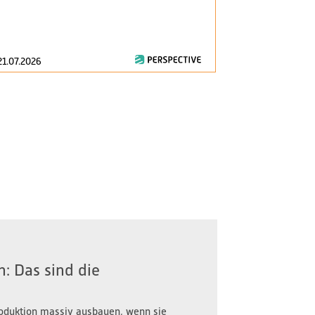
am 1. Januar 2
zentrale Fragen
21.07.2026
16.07.2026
: Das sind die
oduktion massiv ausbauen, wenn sie