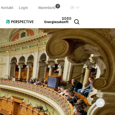
0
Deutsch
Kontakt
Login
Warenkorb
Französisch
Italian