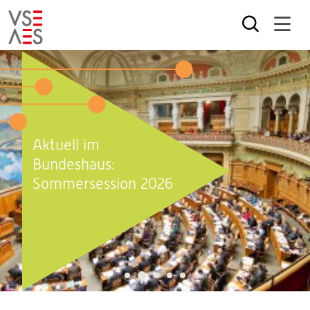
Direkt
zum
Inhalt
Aktuell im
Bundeshaus:
Sommersession 2026
2
1
3
4
5