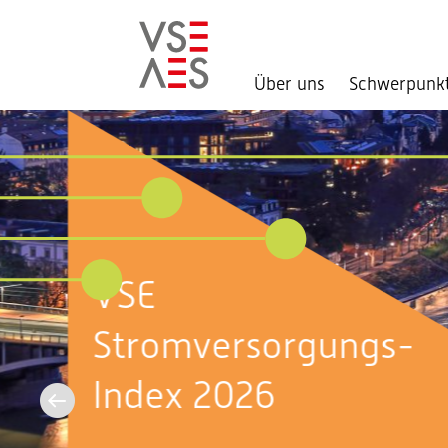
Über uns
Schwerpunk
Direkt
zum
Inhalt
Aktuell im
Bundeshaus:
Sommersession 2