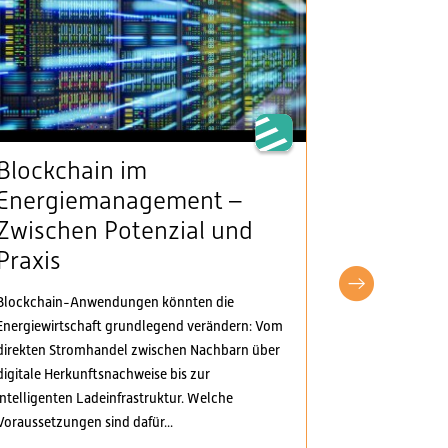
Blockchain im
VSE beg
Energiemanagement –
Klarheit
Zwischen Potenzial und
Stromv
Praxis
fordert
pragma
Blockchain-Anwendungen könnten die
Anpass
Energiewirtschaft grundlegend verändern: Vom
direkten Stromhandel zwischen Nachbarn über
Der Verband S
digitale Herkunftsnachweise bis zur
Elektrizitäts
intelligenten Ladeinfrastruktur. Welche
Verordnungspa
Voraussetzungen sind dafür...
genommen. Di