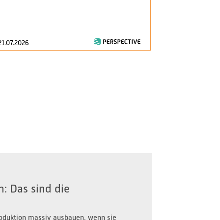
am 1. Januar 2
zentrale Fragen
21.07.2026
16.07.2026
: Das sind die
oduktion massiv ausbauen, wenn sie