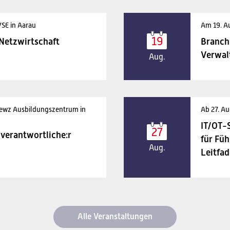
VSE in Aarau
Am 19. A
19
 Netzwirtschaft
Branch
Verwal
Aug.
 ewz Ausbildungszentrum in
Ab 27. Au
IT/OT-
27
verantwortliche:r
für Füh
Aug.
Leitfad
Alle Veranstaltungen