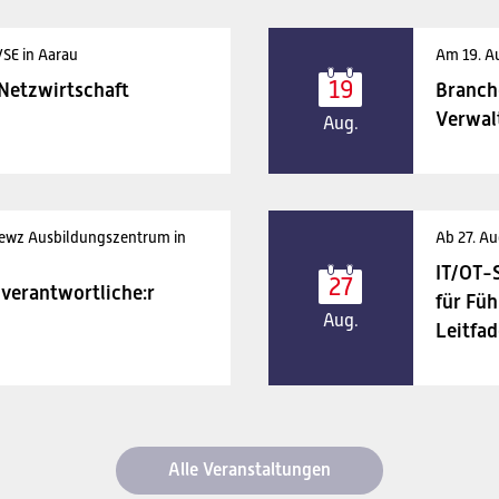
VSE in Aarau
Am 19. A
19
 Netzwirtschaft
Branch
Verwal
Aug.
 ewz Ausbildungszentrum in
Ab 27. Au
IT/OT-
27
verantwortliche:r
für Füh
Aug.
Leitfad
Alle Veranstaltungen