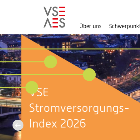
Über uns
Schwerpunk
Direkt
zum
Inhalt
Aktuell im
Bundeshaus:
Sommersession 2