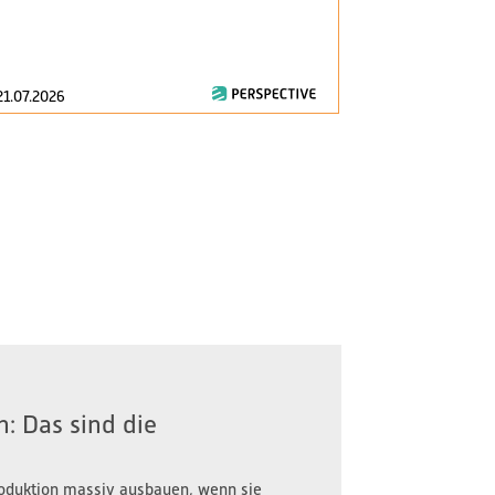
am 1. Januar 2
zentrale Fragen
21.07.2026
16.07.2026
: Das sind die
oduktion massiv ausbauen, wenn sie