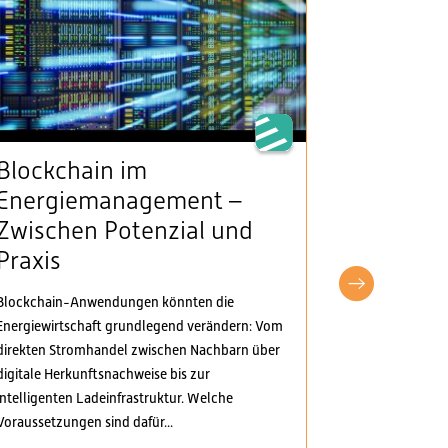
Blockchain im
VSE beg
Energiemanagement –
Klarheit
Zwischen Potenzial und
Stromv
Praxis
fordert
pragma
Blockchain-Anwendungen könnten die
Anpass
Energiewirtschaft grundlegend verändern: Vom
direkten Stromhandel zwischen Nachbarn über
Der Verband S
digitale Herkunftsnachweise bis zur
Elektrizitäts
intelligenten Ladeinfrastruktur. Welche
Verordnungspa
Voraussetzungen sind dafür...
genommen. Di