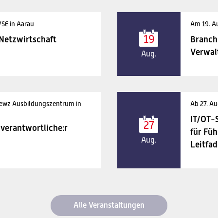
VSE in Aarau
Am 19. A
19
 Netzwirtschaft
Branch
Verwal
Aug.
 ewz Ausbildungszentrum in
Ab 27. Au
IT/OT-
27
verantwortliche:r
für Füh
Aug.
Leitfad
Alle Veranstaltungen