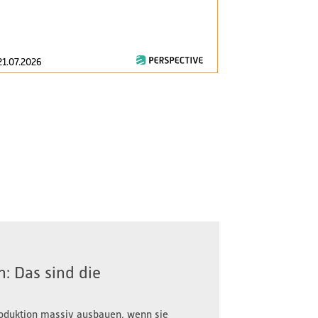
am 1. Januar 2
zentrale Fragen
21.07.2026
16.07.2026
: Das sind die
oduktion massiv ausbauen, wenn sie