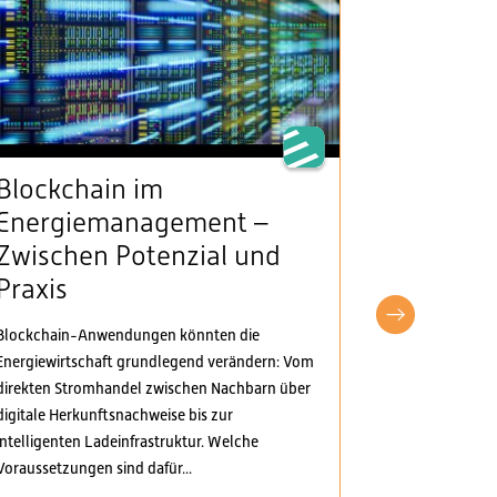
Blockchain im
VSE beg
Energiemanagement –
Klarheit
Zwischen Potenzial und
Stromv
Praxis
fordert
pragma
Blockchain-Anwendungen könnten die
Anpass
Energiewirtschaft grundlegend verändern: Vom
direkten Stromhandel zwischen Nachbarn über
Der Verband S
digitale Herkunftsnachweise bis zur
Elektrizitäts
intelligenten Ladeinfrastruktur. Welche
Verordnungspa
Voraussetzungen sind dafür...
genommen. Di