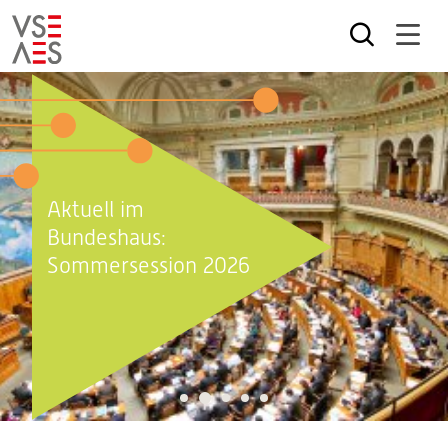
Direkt
zum
Inhalt
Aktuell im
Bundeshaus:
Sommersession 2026
2
1
3
4
5