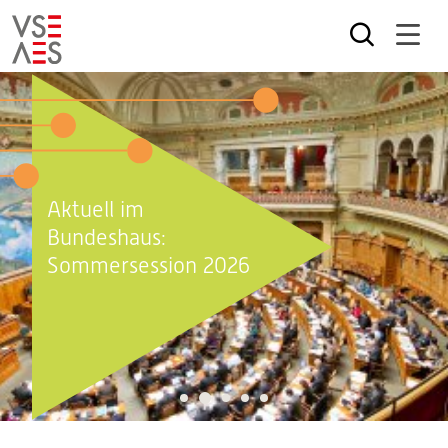
Direkt
zum
Inhalt
Aktuell im
Bundeshaus:
Sommersession 2026
2
1
3
4
5