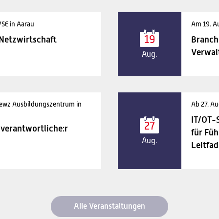
VSE in Aarau
Am 19. A
19
 Netzwirtschaft
Branch
Verwal
Aug.
 ewz Ausbildungszentrum in
Ab 27. Au
IT/OT-
27
verantwortliche:r
für Füh
Aug.
Leitfad
Alle Veranstaltungen