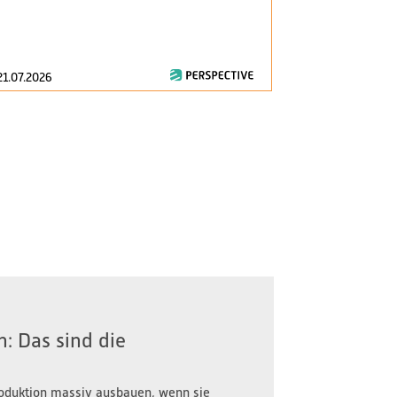
am 1. Januar 2
zentrale Fragen
21.07.2026
16.07.2026
: Das sind die
oduktion massiv ausbauen, wenn sie