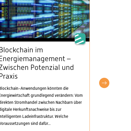
Blockchain im
VSE beg
Energiemanagement –
Klarheit
Zwischen Potenzial und
Stromv
Praxis
fordert
pragma
Blockchain-Anwendungen könnten die
Anpass
Energiewirtschaft grundlegend verändern: Vom
direkten Stromhandel zwischen Nachbarn über
Der Verband S
digitale Herkunftsnachweise bis zur
Elektrizitäts
intelligenten Ladeinfrastruktur. Welche
Verordnungspa
Voraussetzungen sind dafür...
genommen. Di