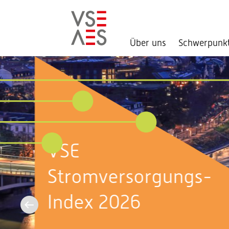
Über uns
Schwerpunk
Direkt
zum
Inhalt
Aktuell im
Bundeshaus:
Sommersession 2