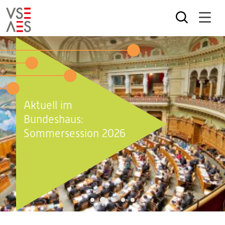
Direkt
zum
Inhalt
Aktuell im
Bundeshaus:
Sommersession 2026
2
1
3
4
5