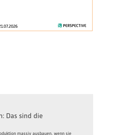
am 1. Januar 2
zentrale Fragen
21.07.2026
16.07.2026
: Das sind die
oduktion massiv ausbauen, wenn sie