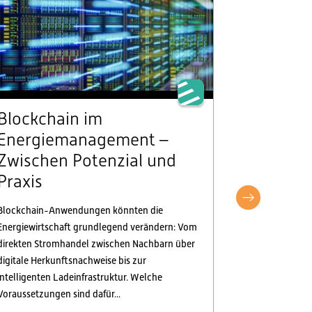
Blockchain im
VSE beg
Energiemanagement –
Klarheit
Zwischen Potenzial und
Stromv
Praxis
fordert
pragma
Blockchain-Anwendungen könnten die
Anpass
Energiewirtschaft grundlegend verändern: Vom
direkten Stromhandel zwischen Nachbarn über
Der Verband S
digitale Herkunftsnachweise bis zur
Elektrizitäts
intelligenten Ladeinfrastruktur. Welche
Verordnungspa
Voraussetzungen sind dafür...
genommen. Di