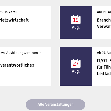
VSE in Aarau
Am 19. A
19
 Netzwirtschaft
Branch
Verwal
Aug.
 ewz Ausbildungszentrum in
Ab 27. Au
IT/OT-
27
verantwortliche:r
für Füh
Aug.
Leitfad
Alle Veranstaltungen