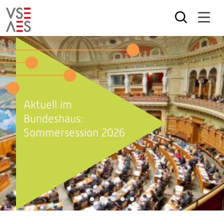
Direkt
zum
Inhalt
Aktuell im
Bundeshaus:
Sommersession 2026
2
1
3
4
5