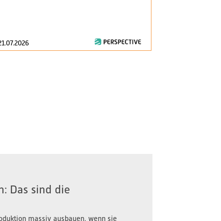
am 1. Januar 2
zentrale Fragen
21.07.2026
16.07.2026
: Das sind die
oduktion massiv ausbauen, wenn sie