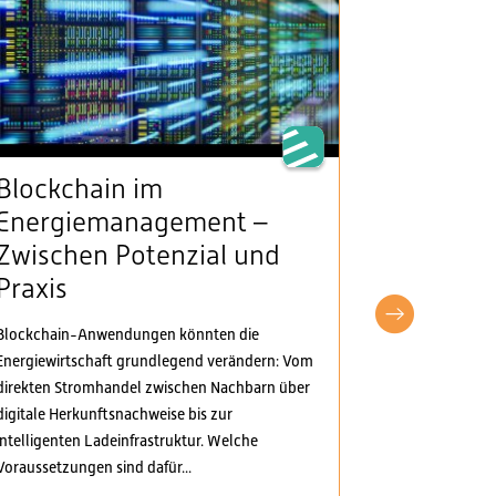
Blockchain im
VSE beg
Energiemanagement –
Klarheit
Zwischen Potenzial und
Stromv
Praxis
fordert
pragma
Blockchain-Anwendungen könnten die
Anpass
Energiewirtschaft grundlegend verändern: Vom
direkten Stromhandel zwischen Nachbarn über
Der Verband S
digitale Herkunftsnachweise bis zur
Elektrizitäts
intelligenten Ladeinfrastruktur. Welche
Verordnungspa
Voraussetzungen sind dafür...
genommen. Di