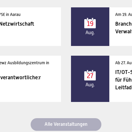
VSE in Aarau
Am 19. A
19
 Netzwirtschaft
Branch
Verwal
Aug.
 ewz Ausbildungszentrum in
Ab 27. Au
IT/OT-
27
verantwortliche:r
für Füh
Aug.
Leitfad
Alle Veranstaltungen