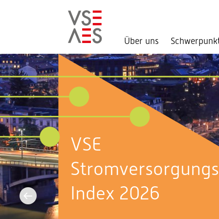
Über uns
Schwerpunk
Direkt
zum
Inhalt
Aktuell im
Bundeshaus:
Sommersession 2