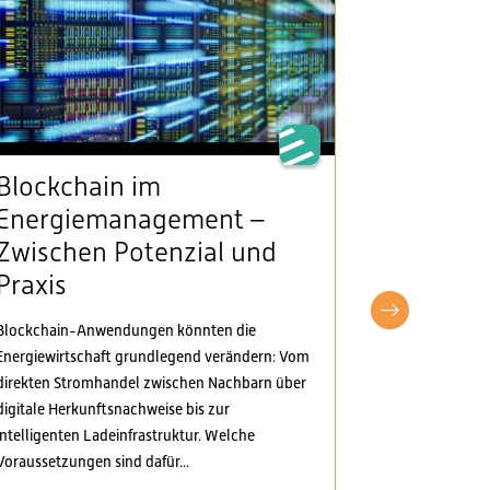
Blockchain im
VSE beg
Energiemanagement –
Klarheit
Zwischen Potenzial und
Stromv
Praxis
fordert
pragma
Blockchain-Anwendungen könnten die
Anpass
Energiewirtschaft grundlegend verändern: Vom
direkten Stromhandel zwischen Nachbarn über
Der Verband S
digitale Herkunftsnachweise bis zur
Elektrizitäts
intelligenten Ladeinfrastruktur. Welche
Verordnungspa
Voraussetzungen sind dafür...
genommen. Di