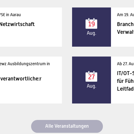
VSE in Aarau
Am 19. A
19
 Netzwirtschaft
Branch
Verwal
Aug.
 ewz Ausbildungszentrum in
Ab 27. Au
IT/OT-
27
verantwortliche:r
für Füh
Aug.
Leitfad
Alle Veranstaltungen