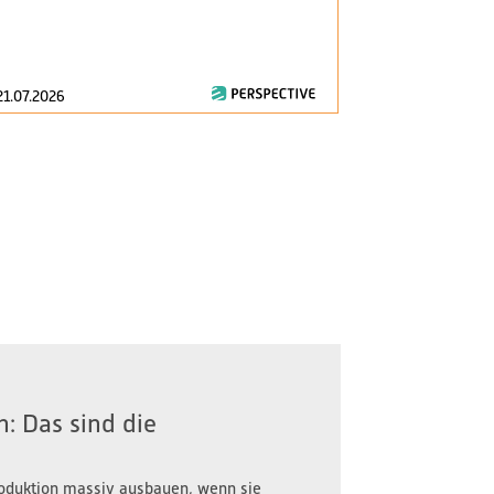
am 1. Januar 2
zentrale Fragen
21.07.2026
16.07.2026
: Das sind die
oduktion massiv ausbauen, wenn sie