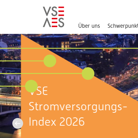
Über uns
Schwerpunk
Direkt
zum
Inhalt
Aktuell im
Bundeshaus:
Sommersession 2