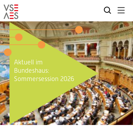
Direkt
zum
Inhalt
Aktuell im
Bundeshaus:
Sommersession 2026
2
1
3
4
5