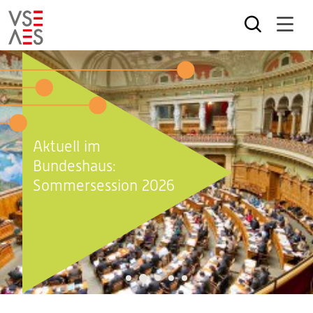
Direkt
zum
Inhalt
Aktuell im
Bundeshaus:
Sommersession 2026
2
1
3
4
5