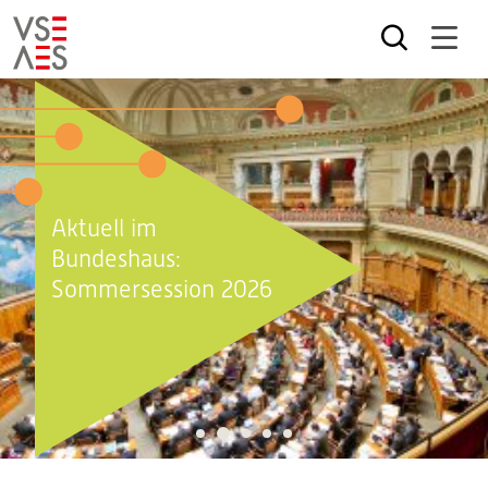
Direkt
zum
Inhalt
Aktuell im
Bundeshaus:
Sommersession 2026
2
1
3
4
5