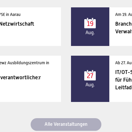
VSE in Aarau
Am 19. A
19
 Netzwirtschaft
Branch
Verwal
Aug.
 ewz Ausbildungszentrum in
Ab 27. Au
IT/OT-
27
verantwortliche:r
für Füh
Aug.
Leitfad
Alle Veranstaltungen