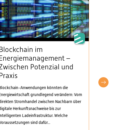
Blockchain im
VSE beg
Energiemanagement –
Klarheit
Zwischen Potenzial und
Stromv
Praxis
fordert
pragma
Blockchain-Anwendungen könnten die
Anpass
Energiewirtschaft grundlegend verändern: Vom
direkten Stromhandel zwischen Nachbarn über
Der Verband S
digitale Herkunftsnachweise bis zur
Elektrizitäts
intelligenten Ladeinfrastruktur. Welche
Verordnungspa
Voraussetzungen sind dafür...
genommen. Di