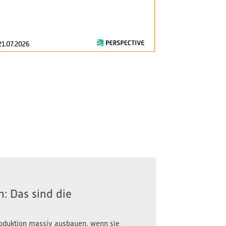
am 1. Januar 2
zentrale Fragen
21.07.2026
16.07.2026
: Das sind die
oduktion massiv ausbauen, wenn sie