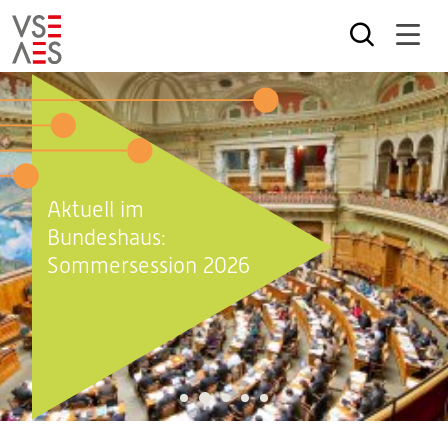
Direkt
zum
Inhalt
Aktuell im
Bundeshaus:
Sommersession 2026
2
1
3
4
5